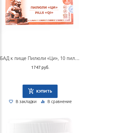
паразитов, устраняют зуд, прогревают почки.
Софора желтоватая обладает мочегонным эффектом,
способствует уничтожению паразитов, изгнанию трихомонад.
Эти и другие природные компоненты прокладок легко
всасываются и оказывают длительное оздоравливающее
воздействие, особенно в микроциркуляторной сети,
помогают остановить зуд, подавляют жизнедеятельность
БАД к пище Пилюли «Ци», 10 пилюль по 9 г
патогенных бактерий и грибков, повышают местную
1747 руб.
резистенцию.
Информация для специалистов в области
ТКМ
(традиционная китайская медицина)
КУПИТЬ
Осушают сырость, обладают вяжущими свойствами, чистят
В закладки
В сравнение
жар и яд, гармонизируют чудесные каналы чун-май и жэнь-май,
восполняют ци и кровь.
Состав
Дудник китайский, трутовик лекарственный, плоды книдиума