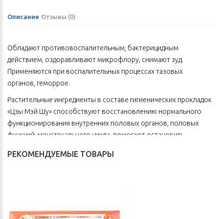
Описание
Отзывы (0)
Обладают противовоспалительным, бактерицидным
действием, оздоравливают микрофлору, снимают зуд.
Применяются при воспалительных процессах тазовых
органов, геморрое.
Растительные ингредиенты в составе гигиенических прокладок
«Цзы Мэй Шу» способствуют восстановлению нормального
функционирования внутренних половых органов, половых
функций, менструального цикла, помогают остановить
патологические выделения.
РЕКОМЕНДУЕМЫЕ ТОВАРЫ
Дудник китайский способствует нормализации функции матки,
двигает кровь, увлажняет, оказывает антибактериальное
действие, способствует снижению интенсивности
болезненных ощущений.
Плоды книдиума Монье способствуют уничтожению