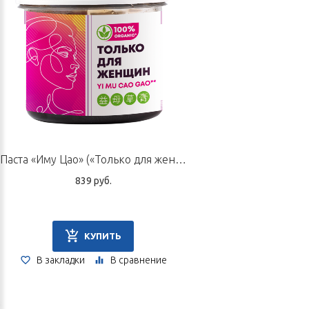
Монье, софора желтоватая, мята просточашечковая, стемона
сидячелистная, борщевик шероховатый, подорожник
азиатский, эвкоммия вязовидная, кодонопсис
мелковолосистый, псоралея лещинолистная, солодка гладкая,
пион белоцветковый, куркулига орхидеевидная, гирчовник
влагалищный, атрактилодес яйцевидный, долихос лобия.
Способ применения
Снять защитный слой, приклеить к нижнему белью,
использовать однократно. Не рекомендуется применять в
Паста «Иму Цао» («Только для женщин»), 125 г
ночное время. Курс — до 1 месяца.
839 руб.
Примечание
В первые 3–6 часов в области контакта прокладки с телом
возможно появление легкого ощущения небольшого жжения
КУПИТЬ
или, наоборот, прохлады. Оно проходит самостоятельно в
В закладки
В сравнение
течение 6–12 часов и не требует какого-либо
дополнительного вмешательства.
Форма выпуска:
упаковка 10 шт.