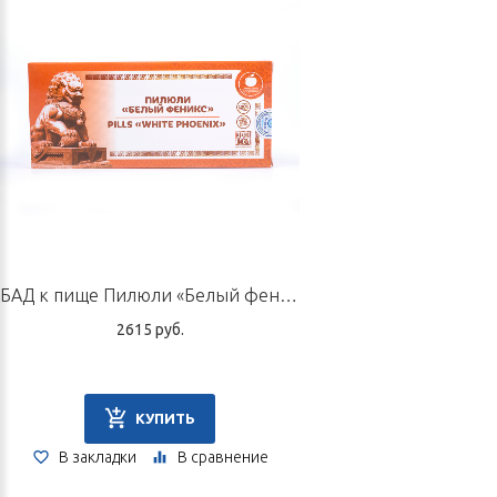
Перед применением рекомендуется проконсультироваться со
специалистом по ТКМ.
Не является лекарственным средством.
Срок годности: 1,5 года.
Производитель
Фармацевтичесская компания «Шанкси Ванан Фармасютикал»,
Китай.
БАД к пище Пилюли «Белый феникс», 10 пилюль по 9 г
2615 руб.
КУПИТЬ
В закладки
В сравнение