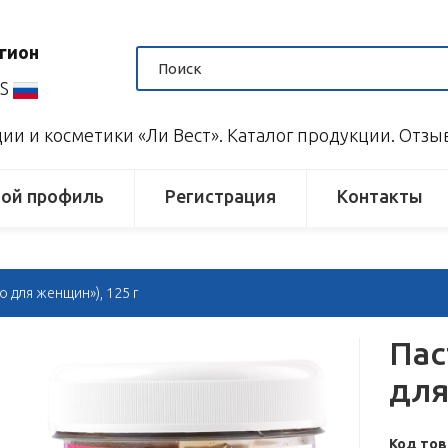
гион
US
и и косметики «Ли Вест». Каталог продукции. Отз
ой профиль
Регистрация
Контакты
о для женщин»), 125 г
Пас
для
Код тов