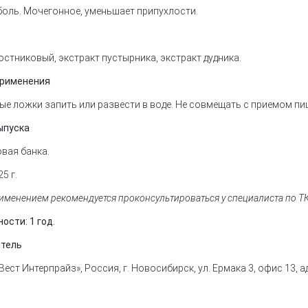
боль. Мочегонное, уменьшает припухлости.
остниковый, экстракт пустырника, экстракт дудника.
применения
ые ложки запить или развести в воде. Не совмещать с приемом пи
ыпуска
вая банка.
25 г.
именением рекомендуется проконсультироваться у специалиста по Т
ости: 1 год.
итель
Вест Интерпрайз», Россия, г. Новосибирск, ул. Ермака 3, офис 13, а