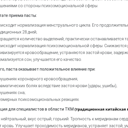
рушениями со стороны психоэмоциональной сферы.
тате приема пасты:
оисходит нормализация менструального цикла. Его продолжительн
адиционных 28 дней;
кращается количество выделений, практически останавливается т
оисходит нормализация психоэмоциональной сферы. Снижаются р
тивизируется кровообращение, устраняются застой крови, задерж
рмализуется сон, улучшается его качество.
го, паста оказывает положительное влияние при:
рушениях коронарного кровообращения;
авматических болях вследствие застоя крови (удары, ушибы);
рушениях сна;
езмерных психоэмоциональных реакциях.
(традиционная китайская
ция для специалистов в области ТКМ
 нейтральный, вкус острый, горький. Тропность к меридианам серд
 кровь. Улучшает проходимость меридианов, устраняет застой, у