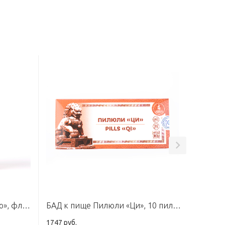
БАД к пище Пилюли «Сяо Яо», флакон 60 г
БАД к пище Пилюли «Ци», 10 пилюль по 9 г
1747 руб.
1571 руб