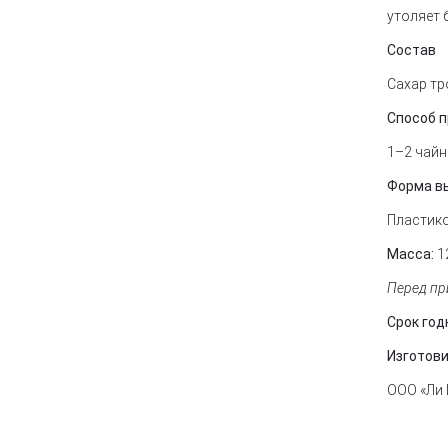
утоляет 
Состав
Сахар тр
Способ 
1–2 чайн
Форма в
Пластико
Масса:
1
Перед пр
Срок годн
Изготов
ООО «Ли 