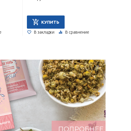
КУПИТЬ
е
В закладки
В сравнение
В за