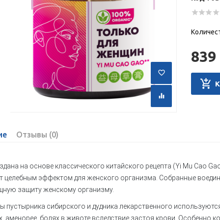
Количес
839 
ие
Отзывы (0)
здана на основе классического китайского рецепта (Yi Mu Cao Gao
 целебным эффектом для женского организма. Собранные воедин
щную защиту женскому организму.
ы пустырника сибирского и дудника лекарственного используютс
, аменорее, болях в животе вследствие застоя крови. Особенно