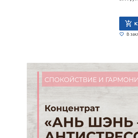
К
В зак