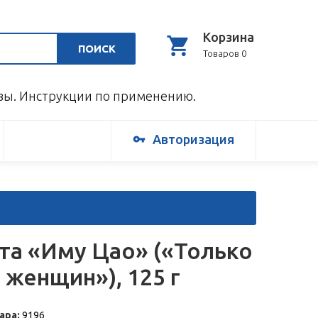
Корзина
ПОИСК
Товаров 0
ывы. Инструкции по применению.
Авторизация
та «Иму Цао» («Только
 женщин»), 125 г
ара:
9196