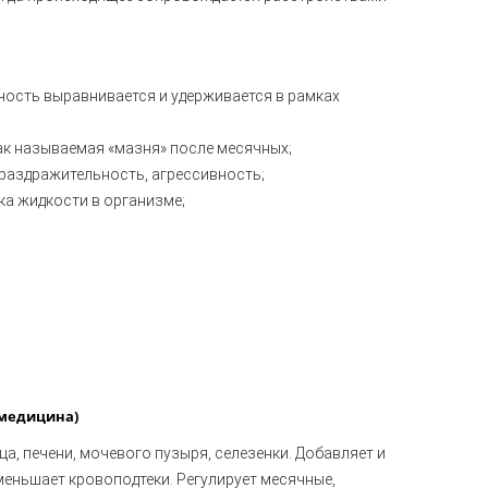
ость выравнивается и удерживается в рамках
ак называемая «мазня» после месячных;
аздражительность, агрессивность;
ка жидкости в организме;
 медицина)
ца, печени, мочевого пузыря, селезенки. Добавляет и
меньшает кровоподтеки. Регулирует месячные,