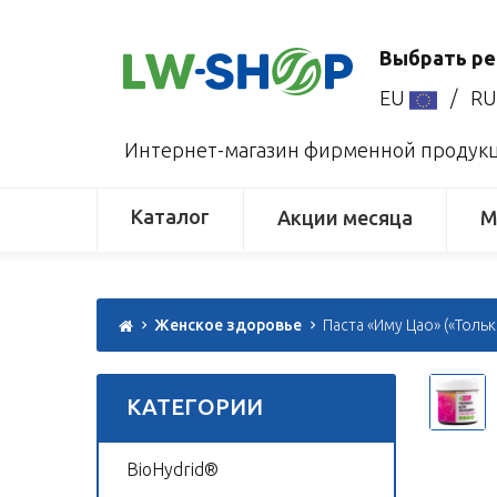
Выбрать ре
EU
/
R
Интернет-магазин фирменной продукци
Каталог
Акции месяца
М
Женское здоровье
Паста «Иму Цао» («Тольк
КАТЕГОРИИ
BioHydrid®