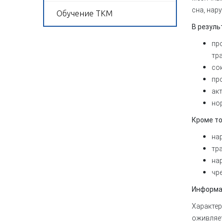
сна, на
Обучение ТКМ
В резуль
пр
тр
со
пр
ак
но
Кроме то
на
тр
на
чр
Информа
Характер
оживляет