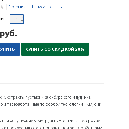
0 отзывы
Написать отзыв
тво
руб.
КУПИТЬ
КУПИТЬ СО СКИДКОЙ 28%
). Экстракты пустырника сибирского и дудника
о и переработанные по особой технологии ТКМ, они
я при нарушениях менструального цикла, задержках
 когда происходящее сопровождается расстройствами