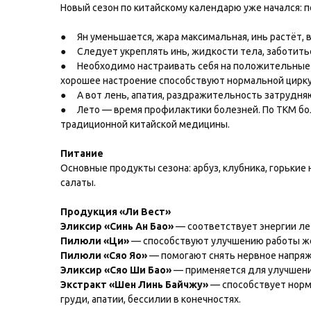
Новый сезон по китайскому календарю уже начался: п
●
Ян уменьшается, жара максимальная, инь растёт, в
●
Следует укреплять инь, жидкости тела, заботить
●
Необходимо настраивать себя на положительные 
хорошее настроение способствуют нормальной цирку
●
А вот лень, апатия, раздражительность затрудня
●
Лето — время профилактики болезней. По ТКМ бо
традиционной китайской медицины.
Питание
Основные продукты сезона: арбуз, клубника, горькие 
салаты.
Продукция «Ли Вест»
Эликсир «Синь Ан Бао»
— соответствует энергии ле
Пилюли «Ци»
— способствуют улучшению работы ж
Пилюли «Сяо Яо»
— помогают снять нервное напряже
Эликсир «Сяо Ши Бао»
— применяется для улучшени
Экстракт «Шен Линь Байчжу»
— способствует норм
груди, апатии, бессилии в конечностях.