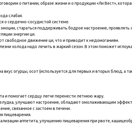
оговорим о питании, образе жизни и о продукции «Ли Вест», котор
ода слабая.
ся о сердечно-сосудистой системе.
эмоции, стараться поддерживать бодрое настроение, проявлять 
ляции энергии ци.
ют свободное движение ци, что и приводит к недомоганиям.
лезни холода надо лечить в жаркий сезон. В этом поможет иглоук
на вкус огурцы, осот (используется для первых и вторых блюд, а та
та и помогает сердцу легче перенести летнюю жару.
елудка, улучшают настроение, обладают омолаживающим эффект
ние, связанное с застоем в печени.
я пищеварения.
ализации аппетита, улучшению пищеварения при рвоте, кашицеобр