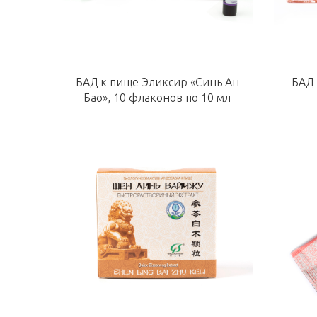
БАД к пище Эликсир «Синь Ан
БАД 
Бао», 10 флаконов по 10 мл