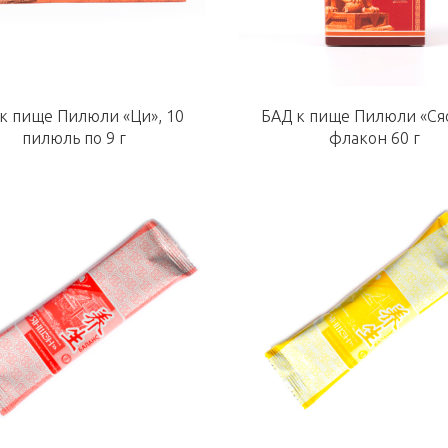
к пище Пилюли «Ци», 10
БАД к пище Пилюли «Сяо
пилюль по 9 г
флакон 60 г