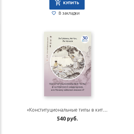
КУПИТЬ
В закладки
«Конституциональные типы в китайской медицине, или Почему заболел именно я?». Авторы Ли Гуйлинь, Ни Чэн, Ли Наньси
540 руб.