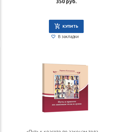
350 руб.
КУПИТЬ
В закладки
«Путь к красоте по законам тела и души». Автор Плеханова Л. В.