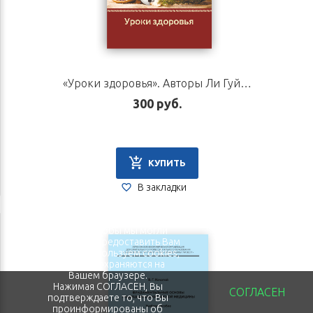
«Уроки здоровья». Авторы Ли Гуйлинь, Чжан Пин
300 руб.
КУПИТЬ
В закладки
Для того, чтобы мы могли
качественно предоставить Вам
услуги, мы используем cookies,
которые сохраняются на
Вашем браузере.
Нажимая СОГЛАСЕН, Вы
СОГЛАСЕН
подтверждаете то, что Вы
проинформированы об